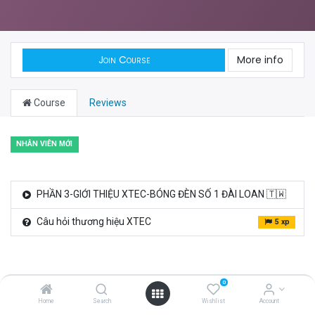
Join Course
More info
Course
Reviews
NHÂN VIÊN MỚI
PHẦN 3-GIỚI THIỆU XTEC-BÓNG ĐÈN SỐ 1 ĐÀI LOAN 🇹🇼
Câu hỏi thương hiệu XTEC
5 xp
0
Home
Search
Wishlist
Account