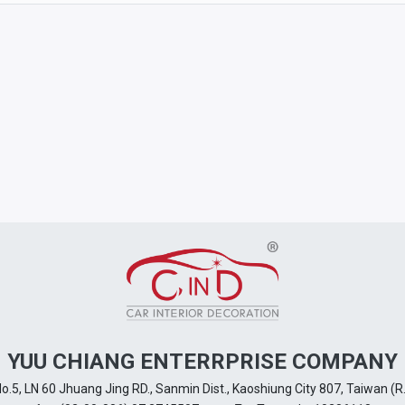
YUU CHIANG ENTERRPRISE COMPANY
No.5, LN 60 Jhuang Jing RD., Sanmin Dist., Kaoshiung City 807, Taiwan (R