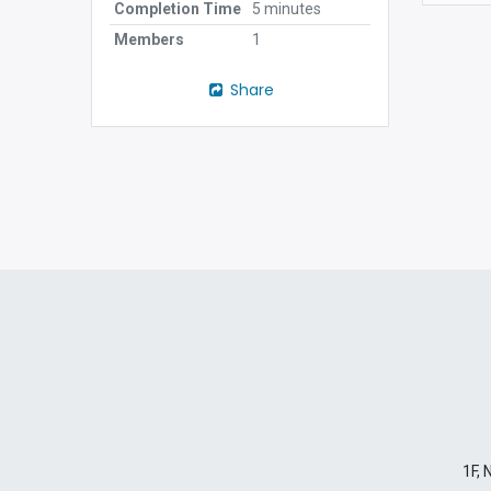
Completion Time
5 minutes
Members
1
Share
1F, 