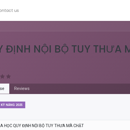
ontact us
 ĐỊNH NỘI BỘ TUY THƯA 
se
Reviews
 KỸ NĂNG 2025
A HỌC QUY ĐỊNH NỘI BỘ TUY THƯA MÀ CHẶT