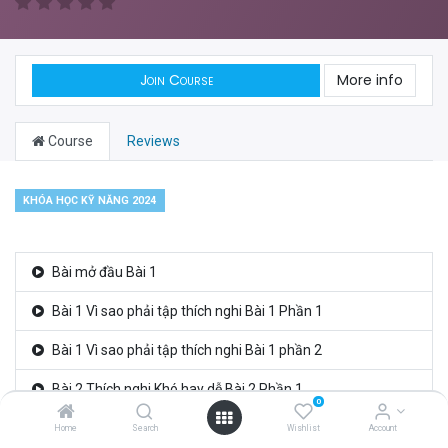
Join Course
More info
Course
Reviews
KHÓA HỌC KỸ NĂNG 2024
Bài mở đầu Bài 1
Bài 1 Vì sao phải tập thích nghi Bài 1 Phần 1
Bài 1 Vì sao phải tập thích nghi Bài 1 phần 2
Bài 2 Thích nghi Khó hay dễ Bài 2 Phần 1
0
Bài 2 Thích nghi Khó hay dễ Bài 2 Phần 2
Home
Search
Wishlist
Account