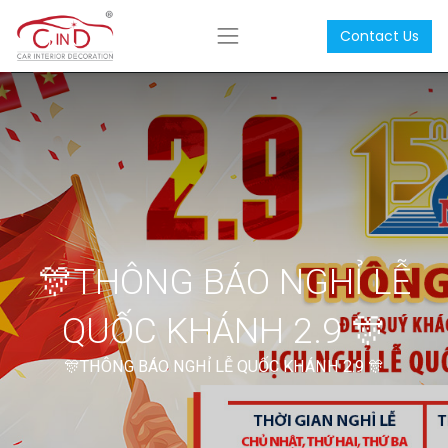
Contact Us
🎊THÔNG BÁO NGHỈ LỄ
QUỐC KHÁNH 2.9 🎊
🎊THÔNG BÁO NGHỈ LỄ QUỐC KHÁNH 2.9 🎊