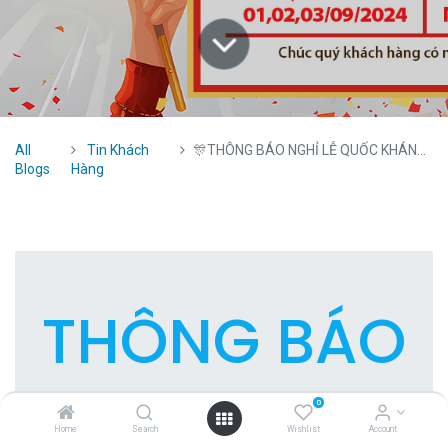
All
Tin Khách
🎊THÔNG BÁO NGHỈ LỄ QUỐC KHÁNH 2.9 🎊
Blogs
Hàng
THÔNG BÁO
NGHỈ LỄ
0
Home
Search
Wishlist
Account