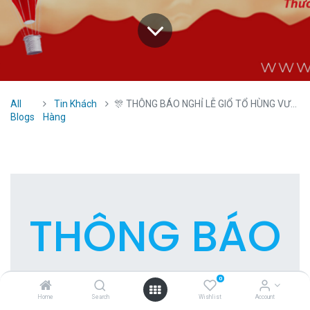
All
Tin Khách
🎊 THÔNG BÁO NGHỈ LỄ GIỔ TỔ HÙNG VƯƠNG - 30/4 & 1/5 🎊
Blogs
Hàng
THÔNG BÁO
NGHỈ
0
Home
Search
Wishlist
Account