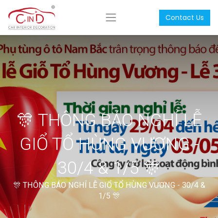
Contact Us
🎊 THÔNG BÁO NGHỈ LỄ
GIỔ TỔ HÙNG VƯƠNG -
30/4 & 1/5 🎊
🎊 THÔNG BÁO NGHỈ LỄ GIỔ TỔ HÙNG VƯƠNG - 30/4 &
1/5 🎊