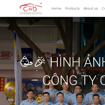
Home
Products
About us
C
🥳🎉 HÌNH ẢN
– CÔNG TY 