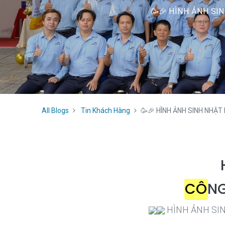
🥳🎉 HÌNH ẢNH SIN
All Blogs
Tin Khách Hàng
🥳🎉 HÌNH ẢNH SINH NHẬT
CÔ
NG
HÌNH ẢNH SI