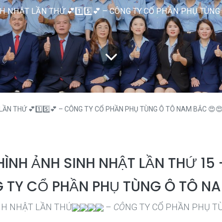
H NHẬT LẦN THỨ 💕1️⃣5️⃣💕 – CÔNG TY CỔ PHẦN PHỤ TÙNG
 LẦN THỨ 💕1️⃣5️⃣💕 – CÔNG TY CỔ PHẦN PHỤ TÙNG Ô TÔ NAM BẮC 😍
HÌNH ẢNH SINH NHẬT LẦN THỨ 15 
 TY CỔ PHẦN PHỤ TÙNG Ô TÔ N
NH NHẬT LẦN THỨ
–
CÔ
NG TY CỔ PHẦN PHỤ T