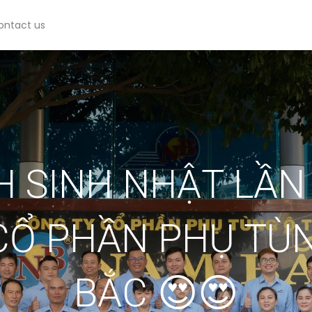
ontact us
H SINH NHẬT LẦN T
CỔ PHẦN PHỤ TÙ
BẮC 😍😍