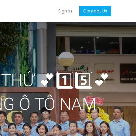
Sign in
Contact Us
HỨ 💕1️⃣5️⃣💕
NG Ô TÔ NAM