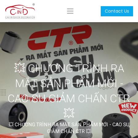
Contact Us
💥 CHƯƠNG TRÌNH RA
MẮT SẢN PHẨM MỚI -
CAO SU GIẢM CHẤN CTR
💥
💥 CHƯƠNG TRÌNH RA MẮT SẢN PHẨM MỚI - CAO SU
GIẢM CHẤN CTR 💥