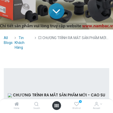
All
Tin
💥 CHƯƠNG TRÌNH RA MẮT SẢN PHẨM MỚI - CAO SU GIẢM CHẤN CTR 💥
Blogs
Khách
Hàng
CHƯƠNG TRÌNH RA MẮT SẢN PHẨM MỚI - CAO SU
0
Home
Search
Wishlist
Account