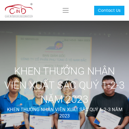
Contact Us
KHEN THƯỞNG NHÂN
VIÊN XUẤT SẮC QUÝ 1-2-3
NĂM 2023
KHEN THƯỞNG NHÂN VIÊN XUẤT SẮC QUÝ 1-2-3 NĂM
2023