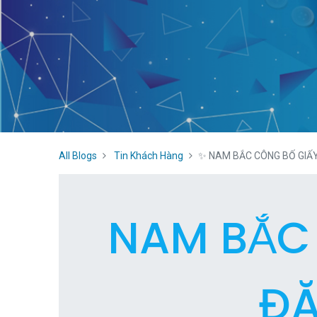
All Blogs
Tin Khách Hàng
✨ NAM BẮC CÔNG BỐ GIẤY
NAM BẮ
ĐĂ