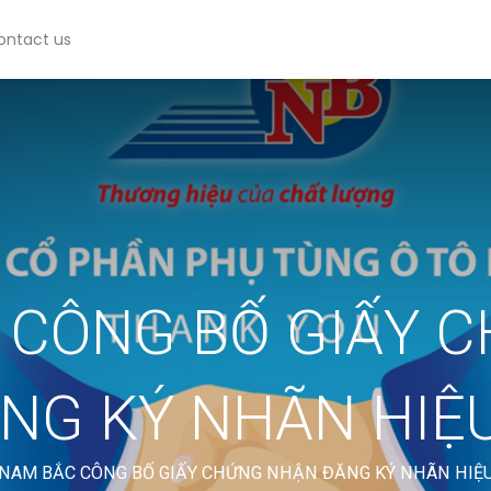
ontact us
 CÔNG BỐ GIẤY 
NG KÝ NHÃN HIỆ
NAM BẮC CÔNG BỐ GIẤY CHỨNG NHẬN ĐĂNG KÝ NHÃN HIỆ