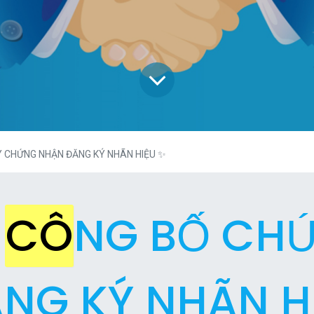
 CHỨNG NHẬN ĐĂNG KÝ NHÃN HIỆU ✨
C
CÔ
NG BỐ CH
NG KÝ NHÃN H