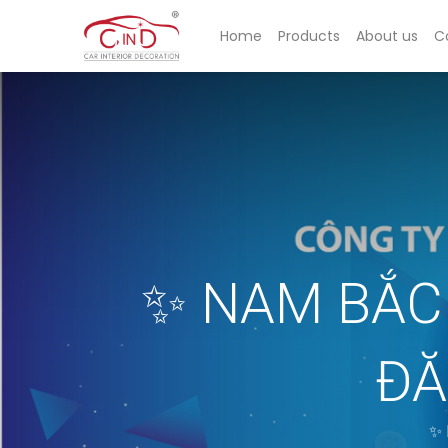
Home
Products
About us
C
✨ NAM BẮC
ĐĂ
✨ 