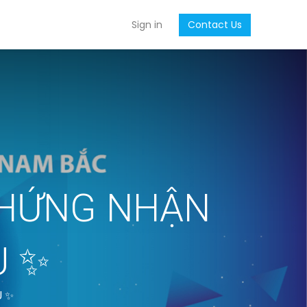
Sign in
Contact Us
CHỨNG NHẬN
U ✨
U ✨