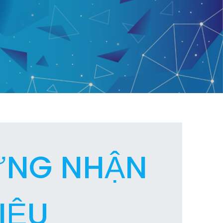
ỨNG NHẬN
IỆU