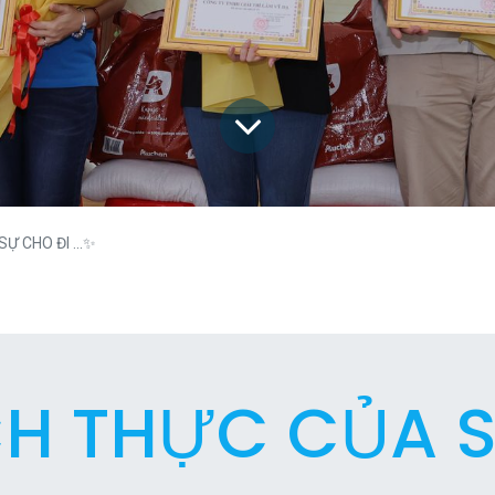
Ự CHO ĐI ...✨
CH THỰC CỦA S