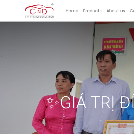
Home
Products
About us
C
✨GIÁ TRỊ Đ