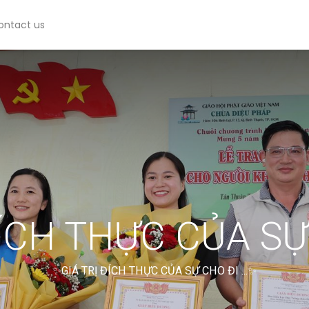
ontact us
ÍCH THỰC CỦA SỰ 
✨GIÁ TRỊ ĐÍCH THỰC CỦA SỰ CHO ĐI ...✨