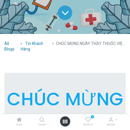
All
Tin Khách
CHÚC MỪNG NGÀY THẦY THUỐC VIỆT NAM
Blogs
Hàng
CHÚC MỪNG
NGÀY THẦY
0
Home
Search
Wishlist
Account